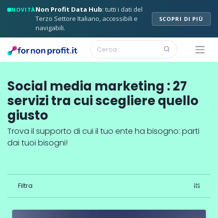
Non Profit Data Hub
: tutti i dati del
NOVITÀ
Terzo Settore Italiano, accessibili e
SCOPRI DI PIÙ
navigabili.
Social media marketing
:
27
servizi
tra cui scegliere quello
giusto
Trova il supporto di cui il tuo ente ha bisogno: parti
dai tuoi bisogni!
Filtra