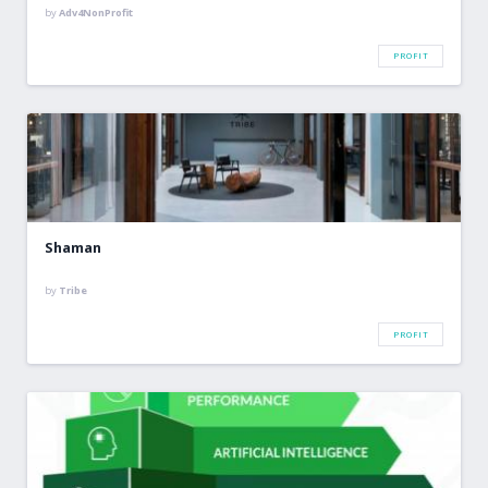
by
Adv4NonProfit
PROFIT
Shaman
by
Tribe
PROFIT