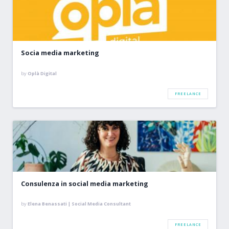
Socia media marketing
by
Oplà Digital
FREELANCE
Consulenza in social media marketing
by
Elena Benassati | Social Media Consultant
FREELANCE