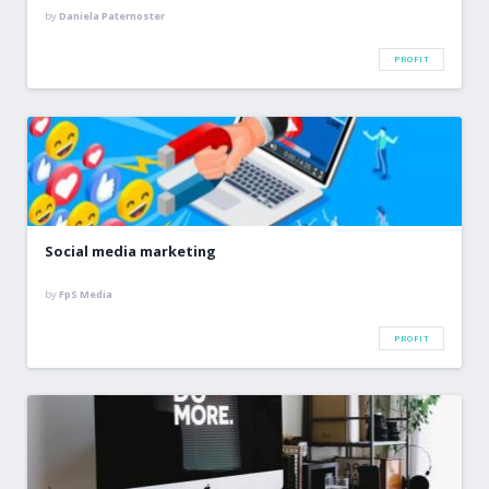
by
Daniela Paternoster
PROFIT
Social media marketing
by
FpS Media
PROFIT