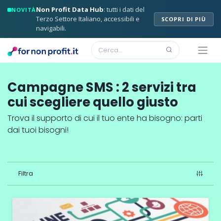
Non Profit Data Hub
: tutti i dati del
NOVITÀ
Terzo Settore Italiano, accessibili e
SCOPRI DI PIÙ
navigabili.
Campagne SMS
:
2
servizi
tra
cui scegliere quello giusto
Trova il supporto di cui il tuo ente ha bisogno: parti
dai tuoi bisogni!
Filtra