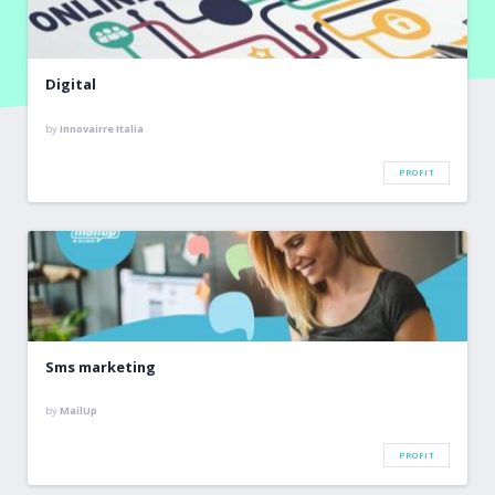
Digital
by
Innovairre Italia
PROFIT
Sms marketing
by
MailUp
PROFIT