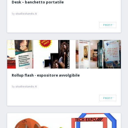
Desk – banchetto portatile
by
studiostands.it
PROFIT
Rollup flash - espositore avvolgibile
by
studiostands.it
PROFIT