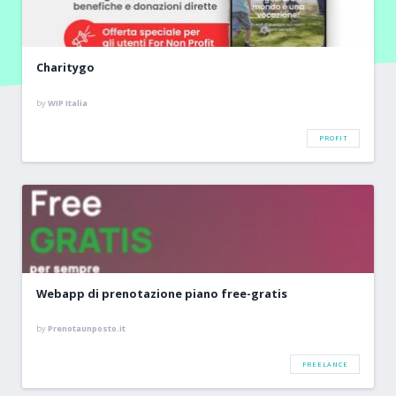
Charitygo
by
WIP Italia
PROFIT
Webapp di prenotazione piano free-gratis
by
Prenotaunposto.it
FREELANCE