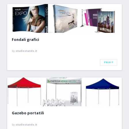
Fondali grafici
by
studiostands.it
PROFIT
Gazebo portatili
by
studiostands.it