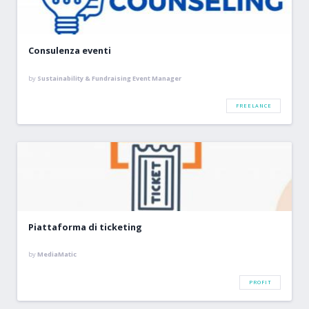
Consulenza eventi
by
Sustainability & Fundraising Event Manager
FREELANCE
Piattaforma di ticketing
by
MediaMatic
PROFIT