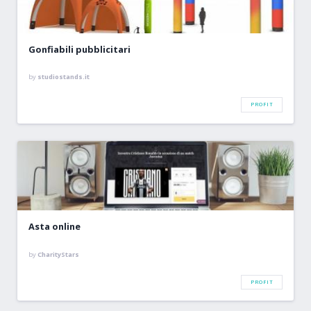
Gonfiabili pubblicitari
by
studiostands.it
PROFIT
Asta online
by
CharityStars
PROFIT