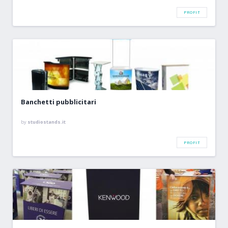
PROFIT
Banchetti pubblicitari
by
studiostands.it
PROFIT