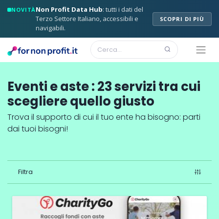
Non Profit Data Hub
: tutti i dati del
NOVITÀ
Terzo Settore Italiano, accessibili e
SCOPRI DI PIÙ
navigabili.
Eventi e aste
:
23
servizi
tra cui
scegliere quello giusto
Trova il supporto di cui il tuo ente ha bisogno: parti
dai tuoi bisogni!
Filtra