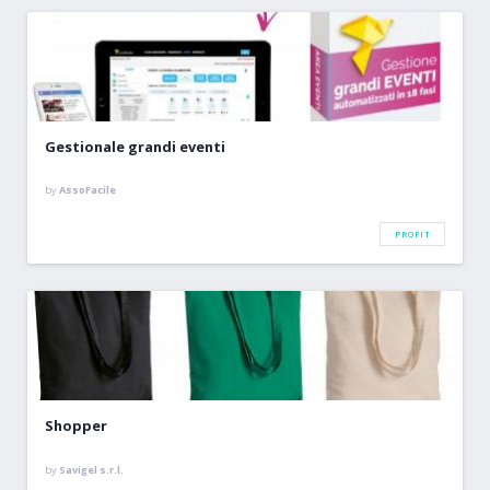
Gestionale grandi eventi
by
AssoFacile
PROFIT
Shopper
by
Savigel s.r.l.