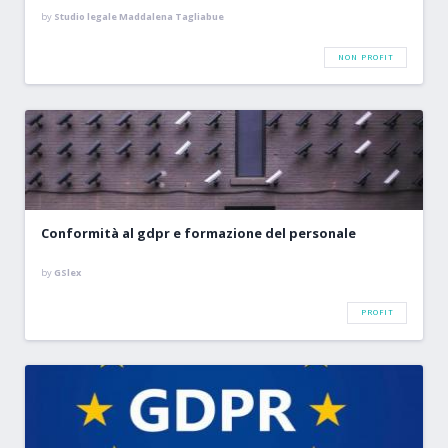
by
Studio legale Maddalena Tagliabue
NON PROFIT
Conformità al gdpr e formazione del personale
by
GSlex
PROFIT