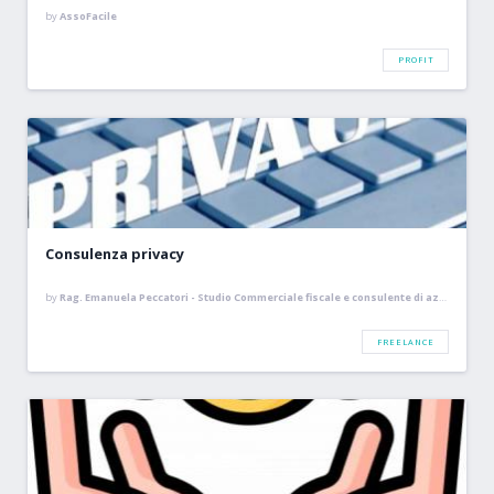
by
AssoFacile
PROFIT
Consulenza privacy
by
Rag. Emanuela Peccatori - Studio Commerciale fiscale e consulente di azienda
FREELANCE