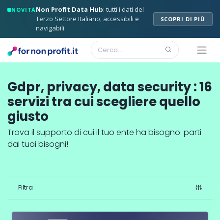
Non Profit Data Hub
: tutti i dati del
NOVITÀ
Terzo Settore Italiano, accessibili e
SCOPRI DI PIÙ
navigabili.
Gdpr, privacy, data security
:
16
servizi
tra cui scegliere quello
giusto
Trova il supporto di cui il tuo ente ha bisogno: parti
dai tuoi bisogni!
Filtra