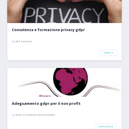
Consulenza e formazione privacy gdpr
by
MZ Services
PROFIT
Adeguamento gdpr per il non profit
by
Dott.ssa Monica Bernardello
FREELANCE