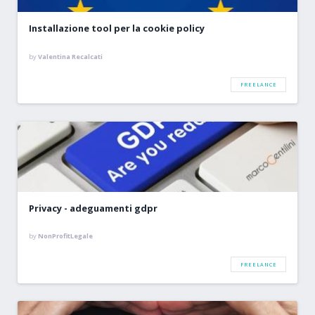
Installazione tool per la cookie policy
by
Valentina Recalcati
FREELANCE
Privacy - adeguamenti gdpr
by
NonProfitLegale
FREELANCE