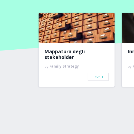
Mappatura degli
In
stakeholder
by
Family Strategy
by
PROFIT