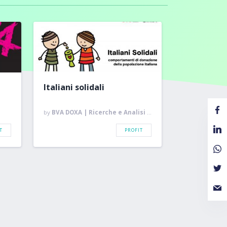
Italiani solidali
by
BVA DOXA | Ricerche e Analisi di Mercato
T
PROFIT