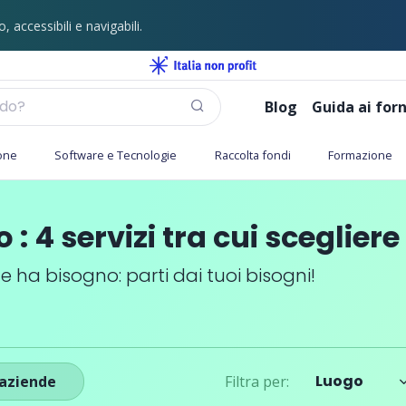
o, accessibili e navigabili.
Blog
Guida ai forn
one
Software e Tecnologie
Raccolta fondi
Formazione
o
:
4
servizi
tra cui scegliere
te ha bisogno: parti dai tuoi bisogni!
Luogo
aziende
Filtra
per
: