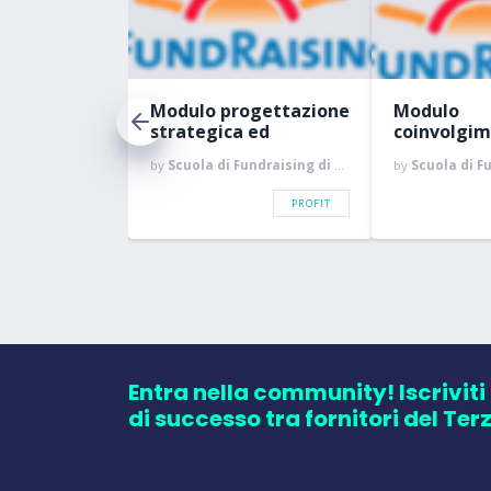
se
Modulo progettazione
Modulo
t e SWOT
strategica ed
coinvolgim
operativa
CDA
draising di Roma
by
Scuola di Fundraising di Roma
by
Scuola di Fun
PROFIT
PROFIT
Entra nella community! Iscriviti
di successo tra fornitori del Ter