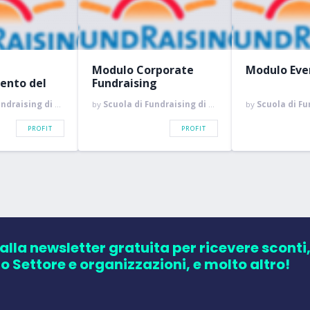
Modulo Corporate
Modulo Eve
ento del
Fundraising
draising di Roma
by
Scuola di Fundraising di Roma
by
Scuola di Fund
PROFIT
PROFIT
 alla newsletter gratuita per ricevere sconti
zo Settore e organizzazioni, e molto altro!