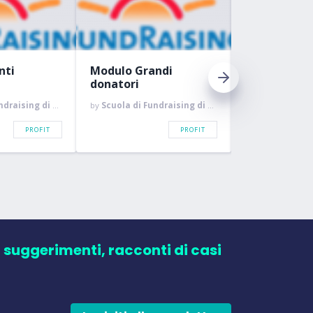
nti
Modulo Grandi
Modulo lasci
donatori
testamenta
raising di Roma
by
Scuola di Fundraising di Roma
by
Scuola di Fundr
PROFIT
PROFIT
, suggerimenti, racconti di casi