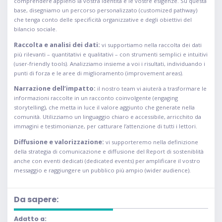
comprendere appieno la vostra identità e le vostre esigenze. Su questa
base, disegniamo un percorso personalizzato (customized pathway)
che tenga conto delle specificità organizzative e degli obiettivi del
bilancio sociale.
Raccolta e analisi dei dati:
vi supportiamo nella raccolta dei dati
più rilevanti – quantitativi e qualitativi – con strumenti semplici e intuitivi
(user-friendly tools). Analizziamo insieme a voi i risultati, individuando i
punti di forza e le aree di miglioramento (improvement areas).
Narrazione dell’impatto:
il nostro team vi aiuterà a trasformare le
informazioni raccolte in un racconto coinvolgente (engaging
storytelling), che metta in luce il valore aggiunto che generate nella
comunità. Utilizziamo un linguaggio chiaro e accessibile, arricchito da
immagini e testimonianze, per catturare l’attenzione di tutti i lettori.
Diffusione e valorizzazione:
vi supporteremo nella definizione
della strategia di comunicazione e diffusione del Report di sosteniblità
anche con eventi dedicati (dedicated events) per amplificare il vostro
messaggio e raggiungere un pubblico più ampio (wider audience).
Da sapere:
Adatto a: