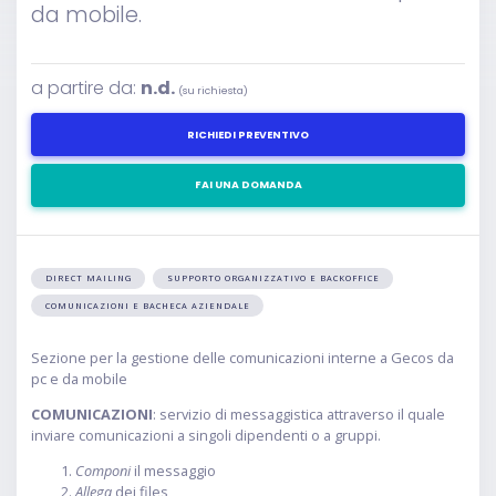
da mobile.
a partire da:
n.d.
(su richiesta)
RICHIEDI PREVENTIVO
FAI UNA DOMANDA
DIRECT MAILING
SUPPORTO ORGANIZZATIVO E BACKOFFICE
COMUNICAZIONI E BACHECA AZIENDALE
Sezione per la gestione delle comunicazioni interne a Gecos da
pc e da mobile
COMUNICAZIONI
: servizio di messaggistica attraverso il quale
inviare comunicazioni a singoli dipendenti o a gruppi.
Componi
il messaggio
Allega
dei files