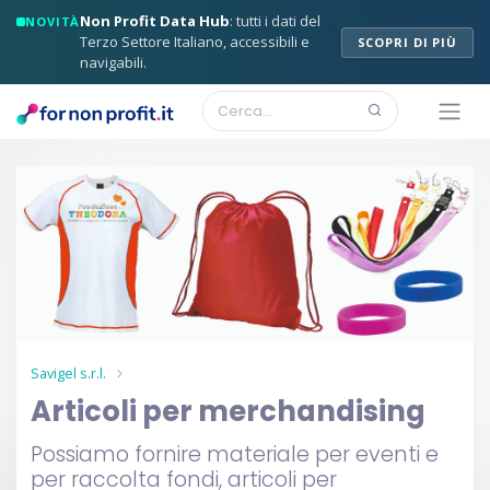
Non Profit Data Hub
: tutti i dati del
NOVITÀ
Terzo Settore Italiano, accessibili e
SCOPRI DI PIÙ
navigabili.
Savigel s.r.l.
Articoli per merchandising
Possiamo fornire materiale per eventi e
per raccolta fondi, articoli per