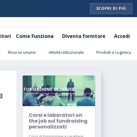
SCOPRI DI PIÙ
itori
Come Funziona
Diventa fornitore
Accedi
Risorse umane
Attività istituzionale
Prodotti e Logistica
a
Corsi e laboratori on
the job sul fundraising
personalizzati
Corsi di formazione a carattere