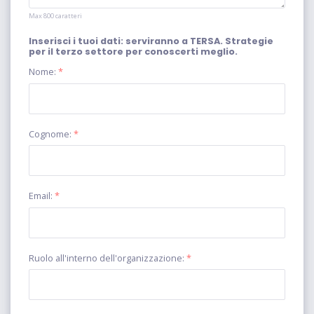
Max 800 caratteri
Inserisci i tuoi dati: serviranno a TERSA. Strategie
per il terzo settore per conoscerti meglio.
Nome:
*
Cognome:
*
Email:
*
Ruolo all'interno dell'organizzazione:
*