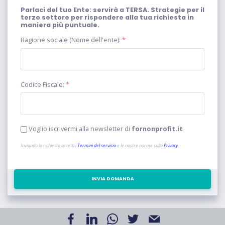
Parlaci del tuo Ente: servirà a TERSA. Strategie per il
terzo settore per rispondere alla tua richiesta in
maniera più puntuale.
Ragione sociale (Nome dell'ente):
*
Codice Fiscale:
*
Voglio iscrivermi alla newsletter di
fornonprofit.it
Inviando la richiesta accetti i
Termini del servizio
e le nostre norme sulla
Privacy
.
INVIA DOMANDA