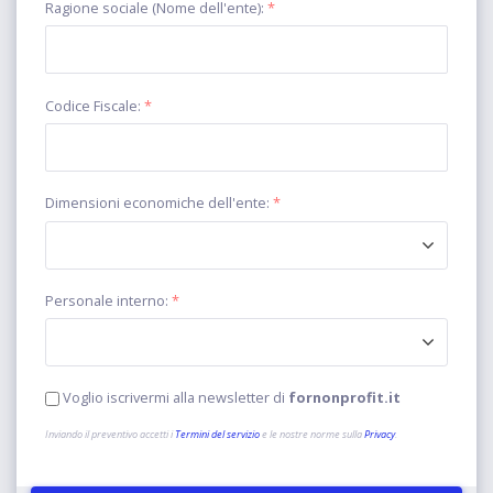
Ragione sociale (Nome dell'ente):
*
Codice Fiscale:
*
Dimensioni economiche dell'ente:
*
Personale interno:
*
Voglio iscrivermi alla newsletter di
fornonprofit.it
Inviando il preventivo accetti i
Termini del servizio
e le nostre norme sulla
Privacy
.