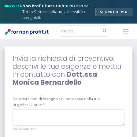
Non Profit Data Hub
: tutti i dati del
NOVITÀ
Terzo Settore Italiano, accessibili e
SCOPRI DI PIÙ
navigabili.
Invia la richiesta di preventivo:
descrivi le tue esigenze e mettiti
in contatto con
Dott.ssa
Monica Bernardello
Descrivi il tipo di bisogno / di necessità della tua
organizzazione:
*
Max 800 caratteri