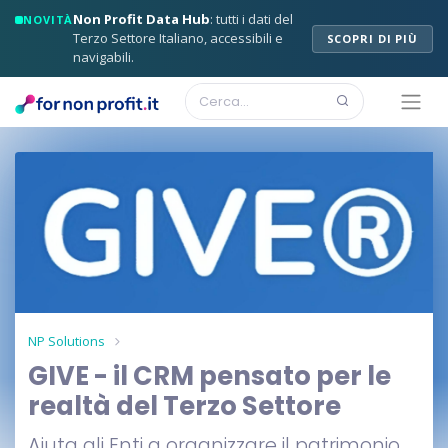
Non Profit Data Hub
: tutti i dati del
NOVITÀ
Terzo Settore Italiano, accessibili e
SCOPRI DI PIÙ
navigabili.
NP Solutions
GIVE - il CRM pensato per le
realtà del Terzo Settore
Aiuta gli Enti a organizzare il patrimonio