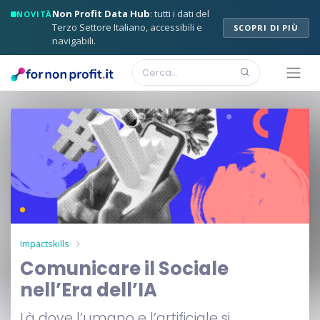
Non Profit Data Hub
: tutti i dati del
NOVITÀ
Terzo Settore Italiano, accessibili e
SCOPRI DI PIÙ
navigabili.
Impactskills
Comunicare il Sociale
nell’Era dell’IA
Là dove l’umano e l’artificiale si