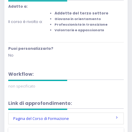
Adatto a:
Addettə del terzo settore
Giovanə in orientamento
Il corso è rivolto a:
Professionistə in transizione
Volontariə e appassionatə
Puoi personalizzarlo?
No
Workflow:
non specificato
Link di approfondimento:
Pagina del Corso di Formazione