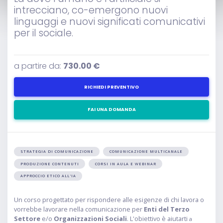
intrecciano, co-emergono nuovi
linguaggi e nuovi significati comunicativi
per il sociale.
a partire da:
730.00 €
RICHIEDI PREVENTIVO
FAI UNA DOMANDA
STRATEGIA DI COMUNICAZIONE
COMUNICAZIONE MULTICANALE
PRODUZIONE CONTENUTI
CORSI IN AULA E WEBINAR
APPROCCIO ETICO ALL'IA
Un corso progettato per rispondere alle esigenze di chi lavora o
vorrebbe lavorare nella comunicazione per
Enti del Terzo
Settore
e/o
Organizzazioni Sociali
. L'obiettivo è aiutarti
a