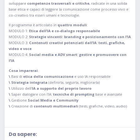
sviluppare
competenze trasversali e critiche
, radicate in una solida
base etica e capaci di leggere la comunicazione come processo vivo e
co-creativo tra esseri umani e tecnologie.
Il programma è articolato in
quattro moduli
:
MODULO 1:
Etica dell’IA e co-dialogo responsabile
MODULO 2:
Strategie vincenti: branding e posizionamento con l’IA
MODULO 3:
Contenuti creativi potenziati dall’IA: testi, grafiche,
video e voce
MODULO 4:
Social media e ADV smart: gestire e promuovere con
l’IA
Cosa imparerai
:
\
Basi di
etica della comunicazione
e uso IA responsabile
\
Strategia integrata
(definirla, seguirla, migliorarla)
\
Utilizzo dell'
IA a supporto del proprio lavoro
\
Saper dialogare con l'IA:
tecniche di prompting
base e avanzate
\
Gestione
Social Media e Community
\
Creazione di
contenuti multimediali
(testi, grafiche, video, audio)
Da sapere: