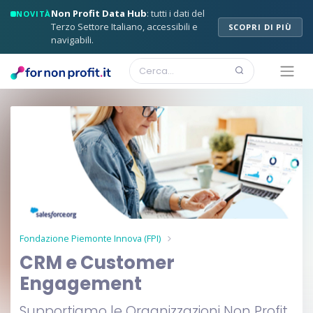
Non Profit Data Hub
: tutti i dati del
NOVITÀ
Terzo Settore Italiano, accessibili e
SCOPRI DI PIÙ
navigabili.
Fondazione Piemonte Innova (FPI)
CRM e Customer
Engagement
Supportiamo le Organizzazioni Non Profit