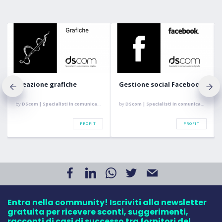
e
Gestione social Facebook
Fotografia e Shooting
Fotografico
ione digitale
by
DScom | Specialisti in comunicazione digitale
by
DScom | Specialisti in comunicazione digi
PROFIT
PROFIT
PROF
Entra nella community! Iscriviti alla newsletter
gratuita per ricevere sconti, suggerimenti,
racconti di casi di successo tra fornitori del