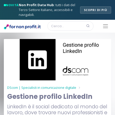
Non Profit Data Hub
: tutti i dati del
NOVITÀ
Terzo Settore Italiano, accessibili e
SCOPRI DI PIÙ
navigabili.
DScom | Specialisti in comunicazione digitale
Gestione profilo LinkedIn
LinkedIn è il social dedicato al mondo del
lavoro, dove trovare nuovi professionisti e