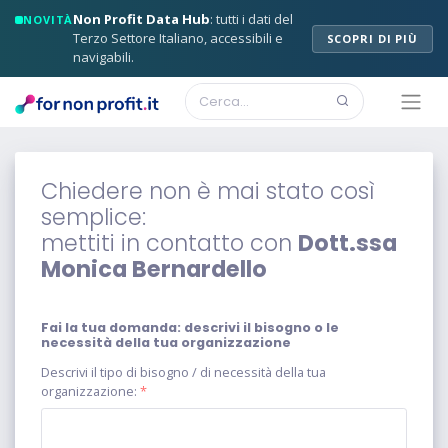
Non Profit Data Hub
: tutti i dati del
NOVITÀ
Terzo Settore Italiano, accessibili e
SCOPRI DI PIÙ
navigabili.
Chiedere non è mai stato così
semplice:
mettiti in contatto con
Dott.ssa
Monica Bernardello
Fai la tua domanda: descrivi il bisogno o le
necessità della tua organizzazione
Descrivi il tipo di bisogno / di necessità della tua
organizzazione:
*